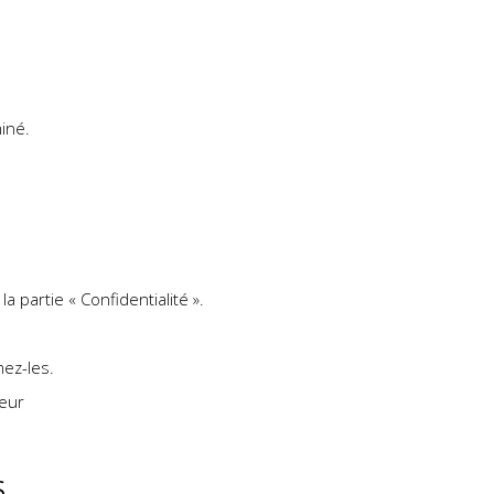
iné.
a partie « Confidentialité ».
mez-les.
teur
S