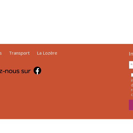
s
Transport
La Lozère
I
i
d
r
c