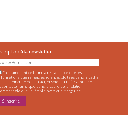
nscription à la newsletter
En soumettant ce formulaire, j'accepte que les
nformations que j'ai saisies soient exploitées dans le cadre
e ma demande de contact, et soient utilisées pour me
econtacter, ainsi que dans le cadre de la relation
ommerciale que j'ai établie avec Vi'la Margeride