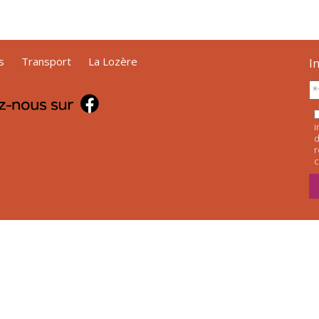
s
Transport
La Lozère
I
i
d
r
c