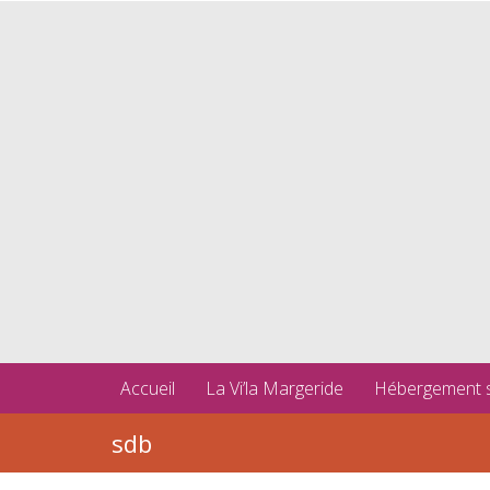
Accueil
La Vi’la Margeride
Hébergement 
sdb