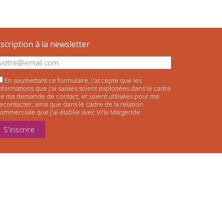
nscription à la newsletter
En soumettant ce formulaire, j'accepte que les
nformations que j'ai saisies soient exploitées dans le cadre
e ma demande de contact, et soient utilisées pour me
econtacter, ainsi que dans le cadre de la relation
ommerciale que j'ai établie avec Vi'la Margeride