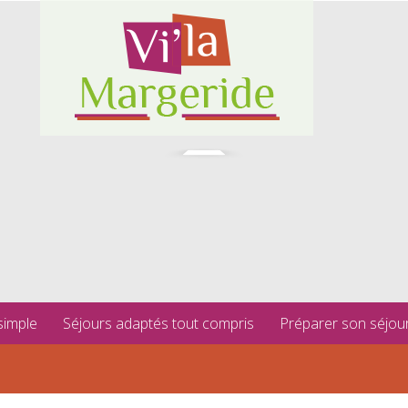
simple
Séjours adaptés tout compris
Préparer son séjou