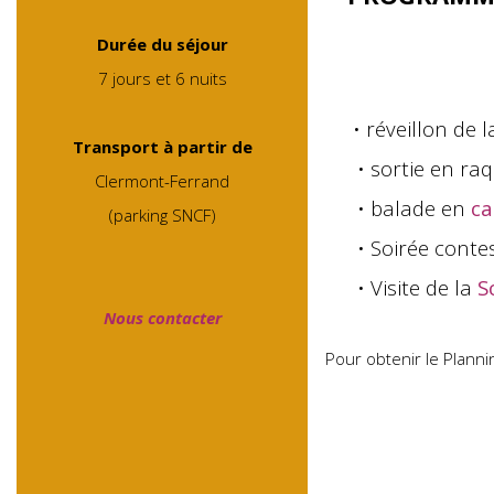
Durée du séjour
7 jours et 6 nuits
• réveillon de la
Transport à partir de
• sortie en raque
Clermont-Ferrand
• balade en
ca
(parking SNCF)
• Soirée conte
• Visite de la
Sc
Nous contacter
Pour obtenir le Plannin