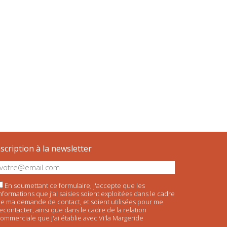
nscription à la newsletter
En soumettant ce formulaire, j'accepte que les
nformations que j'ai saisies soient exploitées dans le cadre
e ma demande de contact, et soient utilisées pour me
econtacter, ainsi que dans le cadre de la relation
ommerciale que j'ai établie avec Vi'la Margeride