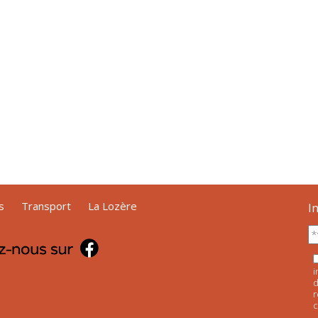
s
Transport
La Lozère
I
i
d
r
c